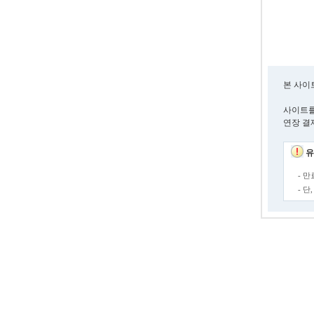
본 사이
사이트를
연장 결
유
- 
- 