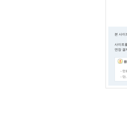
본 사이
사이트를
연장 결
유
- 
- 