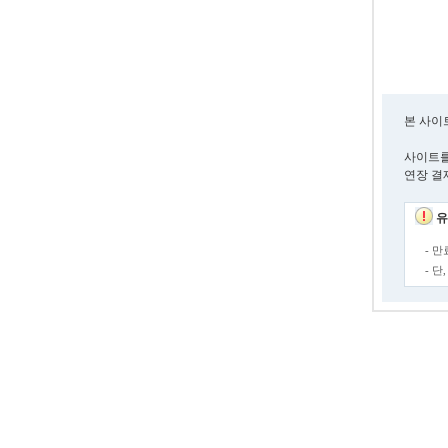
본 사이
사이트를
연장 결
유
- 
- 