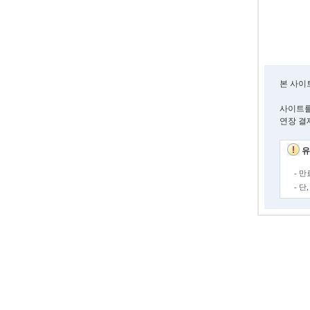
본 사이
사이트를
연장 결
유
- 
- 