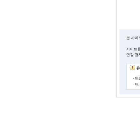
본 사이
사이트를
연장 결
유
- 
- 